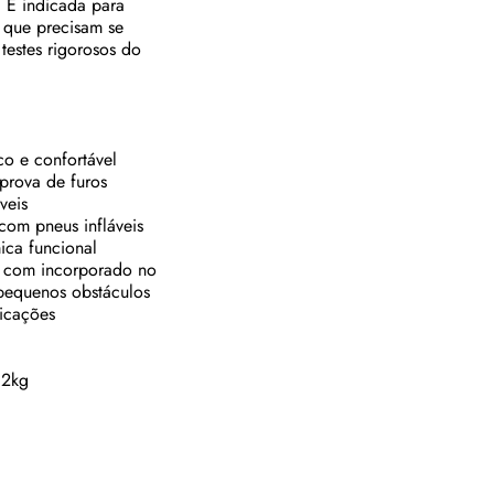
. É indicada para
 que precisam se
estes rigorosos do
co e confortável
 prova de furos
áveis
 com pneus infláveis
mica funcional
o com incorporado no
e pequenos obstáculos
dicações
6,2kg