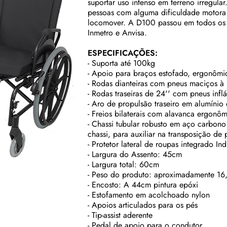
suportar uso intenso em terreno irregular
pessoas com alguma dificuldade motora
locomover. A D100 passou em todos os t
Inmetro e Anvisa.
ESPECIFICAÇÕES:
- Suporta até 100kg
- Apoio para braços estofado, ergonômi
- Rodas dianteiras com pneus maciços à
- Rodas traseiras de 24'' com pneus infl
- Aro de propulsão traseiro em alumínio
- Freios bilaterais com alavanca ergonô
- Chassi tubular robusto em aço carbon
chassi, para auxiliar na transposição d
- Protetor lateral de roupas integrado In
- Largura do Assento: 45cm
- Largura total: 60cm
- Peso do produto: aproximadamente 1
- Encosto: A 44cm pintura epóxi
- Estofamento em acolchoado nylon
- Apoios articulados para os pés
- Tip-assist aderente
- Pedal de apoio para o condutor